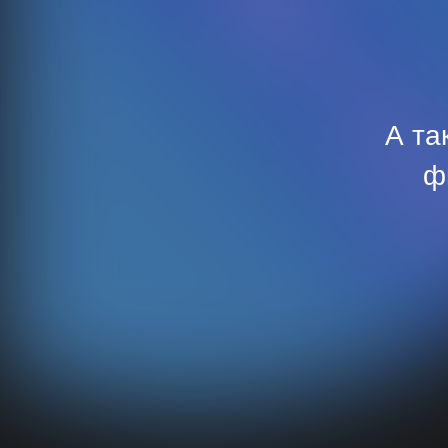
А та
ф