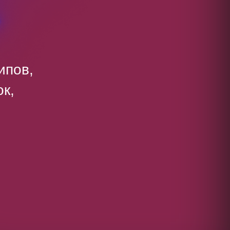
ипов,
к,